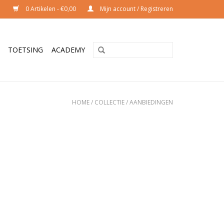
0 Artikelen - €0,00
Mijn account / Registreren
TOETSING
ACADEMY
HOME
/
COLLECTIE
/
AANBIEDINGEN