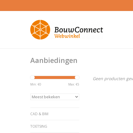
Aanbiedingen
Geen producten gev
Min: €
0
Max: €
5
CAD & BIM
TOETSING