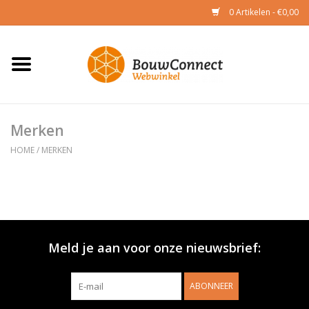
0 Artikelen - €0,00
Home
CAD & BIM
Merken
Toetsing
HOME
/
MERKEN
Academy
Meld je aan voor onze nieuwsbrief:
ABONNEER