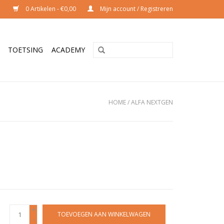
0 Artikelen - €0,00
Mijn account / Registreren
TOETSING
ACADEMY
HOME
/
ALFA NEXTGEN
+
TOEVOEGEN AAN WINKELWAGEN
-