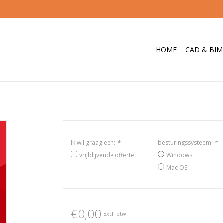
HOME
CAD & BIM
Ik wil graag een:
*
besturingssysteem:
*
vrijblijvende offerte
Windows
Mac OS
€0,00
Excl. btw