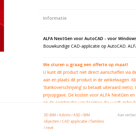
Informatie
ALFA NextGen voor AutoCAD - voor Windows 
Bouwkundige CAD-applicatie op AutoCAD. ALFA
We sturen u graag een offerte op maat!
U kunt dit product niet direct aanschaffen via de
aan en plaats dit product in de winkelwagen. Kli
'Bankoverschrijving' (u betaalt uiteraard niets)
prijsopgave. De kosten voor ALFA NextGen en de
en de combinatie van licenties die u wilt gebrui
3D BIM
/
Adomi
/
ASD
/
BIM
Aan verlan
objecten
/
CAD applicatie
/
families
3D-Gebouwmodel en bibliotheek
/
revit
ALFA Nextgen is een 3D-gebouwmodeller geba