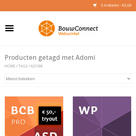
0 Artikelen - €0,00
Home
CAD & BIM
Producten getagd met Adomi
Toetsing
HOME
/
TAGS
/
ADOMI
Academy