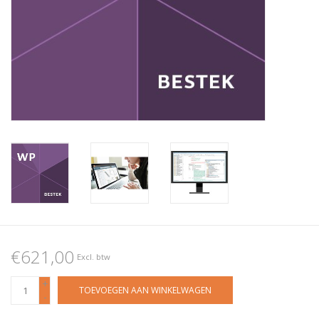
€621,00
Excl. btw
+
TOEVOEGEN AAN WINKELWAGEN
-