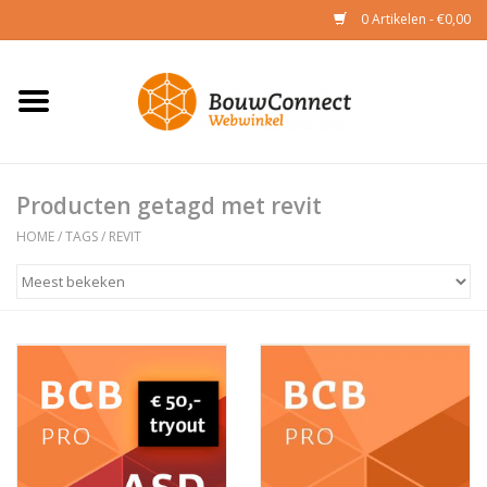
0 Artikelen - €0,00
Home
CAD & BIM
Producten getagd met revit
Toetsing
HOME
/
TAGS
/
REVIT
Academy