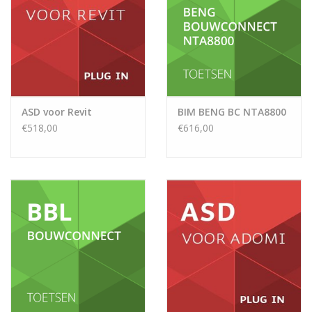
ASD voor Revit
BIM BENG BC NTA8800
€518,00
€616,00