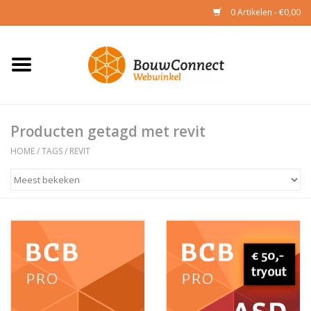
0 Artikelen - €0,00
Home
CAD & BIM
Producten getagd met revit
Toetsing
HOME
/
TAGS
/
REVIT
Academy